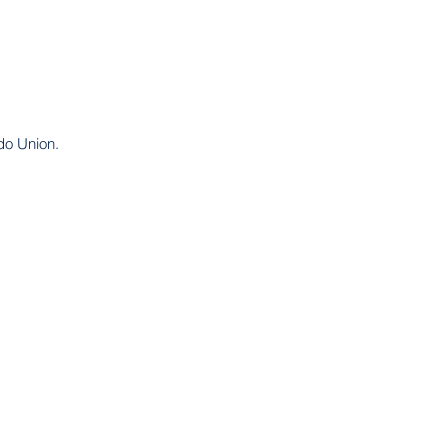
LLES
Bruxelles
do Union.