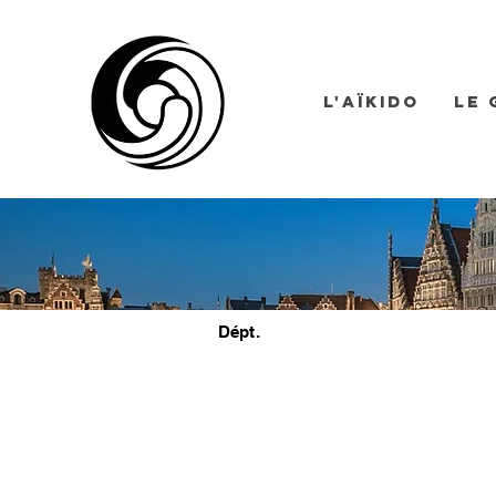
L'Aïkido
Le 
Dépt.
10
TAKEMUSU AIK
Rue Abbé Cuypers 9, 1040 Et