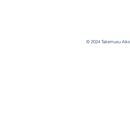
10
AIKIDO BRUXE
Rue Lombartzyde, 120, 1020 
© 2024 Takemusu Aiki